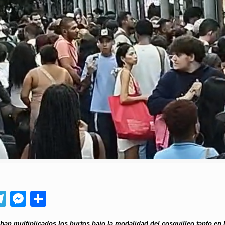
App
ebook
Telegram
Messenger
Compartir
han multiplicados los hurtos bajo la modalidad del cosquilleo tanto en 