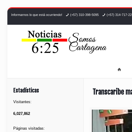
Informarnos lo que está ocurriendo!
(+57) 310-398-5095
(+57) 314-717-2
Estadísticas
Transcaribe ma
Visitantes:
6,027,862
Páginas visitadas: