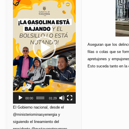
de
vídeo
Aseguran que los delincu
filas o colas que se fo
apretujones y empujones 
Esto suceda tanto en la 
00:00
01:29
El Gobierno nacional, desde el
@ministeriominasyenergia y
siguiendo el lineamiento del
presidente @gustavopetrourrego,