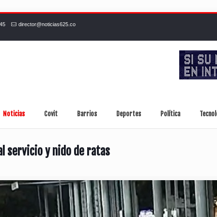
245
director@noticias625.co
Noticias
Covit
Barrios
Deportes
Política
Tecnol
l servicio y nido de ratas