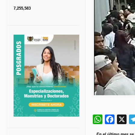
7,255,583
Whats
Fac
X
En el último mes se 