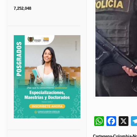
7,252,048
Whats
Fac
X
Cartagena-Colombia-Not