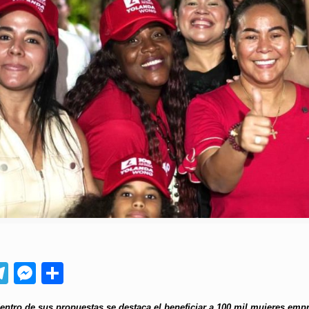
App
ebook
Telegram
Messenger
Compartir
dentro de sus propuestas se destaca el beneficiar a 100 mil mujeres emp