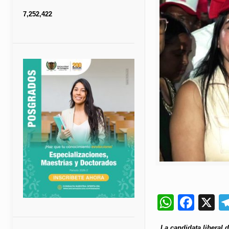
7,252,422
Whats
Fac
X
La candidata liberal 