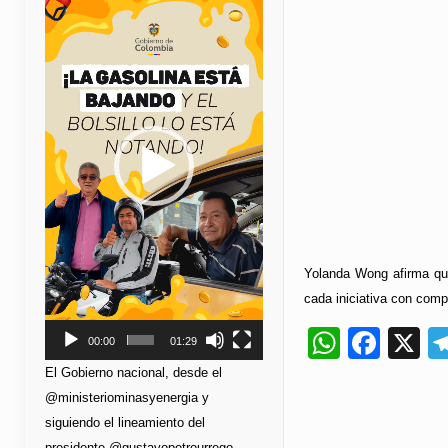
de
vídeo
Yolanda Wong afirma qu
cada iniciativa con com
Whats
Fac
X
00:00
01:29
El Gobierno nacional, desde el
@ministeriominasyenergia y
siguiendo el lineamiento del
presidente @gustavopetrourrego,