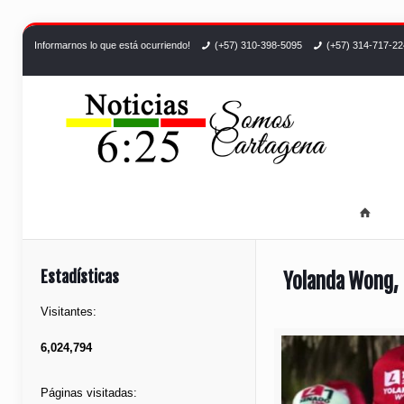
Informarnos lo que está ocurriendo!
(+57) 310-398-5095
(+57) 314-717-2
Estadísticas
Yolanda Wong, 
Visitantes:
6,024,794
Páginas visitadas: