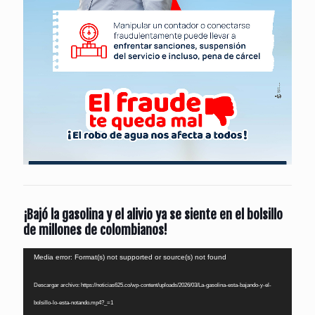
¡Bajó la gasolina y el alivio ya se siente en el bolsillo
de millones de colombianos!
Reproductor
Media error: Format(s) not supported or source(s) not found
de
Descargar archivo: https://noticias625.co/wp-content/uploads/2026/03/La-gasolina-esta-bajando-y-el-
vídeo
bolsillo-lo-esta-notando.mp4?_=1