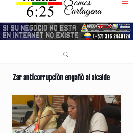
Zar anticorrupciòn engañò al alcalde