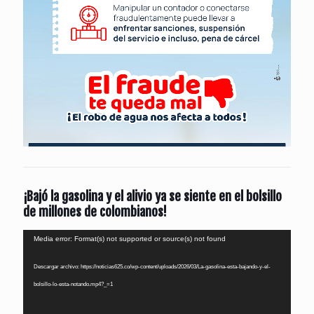
¡Bajó la gasolina y el alivio ya se siente en el bolsillo
de millones de colombianos!
Reproductor
Media error: Format(s) not supported or source(s) not found
de
Descargar archivo: https://noticias625.co/wp-content/uploads/2026/03/La-gasolina-esta-bajando-y-el-
vídeo
bolsillo-lo-esta-notando.mp4?_=1