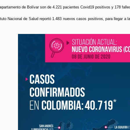
 departamento de Bolívar son de 4.221 pacientes Covid19 positivos y 178 falle
tuto Nacional de Salud reportó 1.483 nuevos casos positivos, para llegar a l