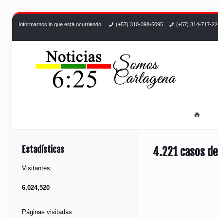
Informarnos lo que está ocurriendo!
(+57) 310-398-5095
(+57) 314-717-2
Estadísticas
4.221 casos de
Visitantes:
6,024,520
Páginas visitadas: