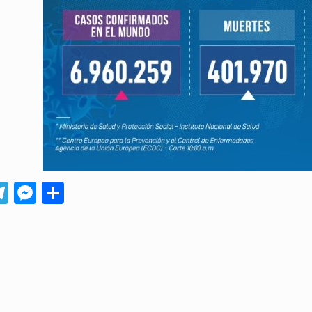
App
ebook
Telegram
Messenger
Compartir