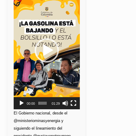
de
vídeo
00:00
01:29
El Gobierno nacional, desde el
@ministeriominasyenergia y
siguiendo el lineamiento del
presidente @gustavopetrourrego,