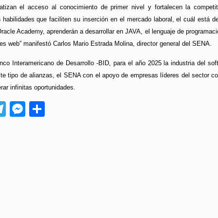
atizan el acceso al conocimiento de primer nivel y fortalecen la compet
habilidades que faciliten su inserción en el mercado laboral, el cuál está
Oracle Academy, aprenderán a desarrollar en JAVA, el lenguaje de programaci
nes web” manifestó Carlos Mario Estrada Molina, director general del SENA.
nco Interamericano de Desarrollo -BID, para el año 2025 la industria del 
te tipo de alianzas, el SENA con el apoyo de empresas líderes del sector co
ar infinitas oportunidades.
App
ebook
Telegram
Messenger
Compartir