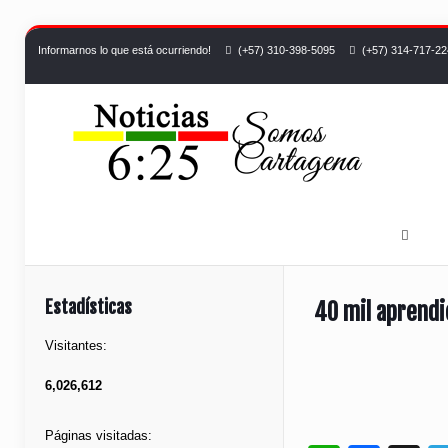
Informarnos lo que está ocurriendo!
(+57) 310-398-5095
(+57) 314-717-2
Estadísticas
40 mil aprendi
Visitantes:
6,026,612
Páginas visitadas: