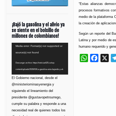
“Estas alianzas democr
procesos formativos con 
medio de la plataforma 
la creación de aplicacio
¡Bajó la gasolina y el alivio ya
se siente en el bolsillo de
Según un reporte del Ba
millones de colombianos!
Latina y por medio de es
Reproductor
humano requerido y gener
Media error: Format(s) not supported or
de
source(s) not found
Whats
Fac
X
vídeo
Descargar archivo: https://noticias625.co/wp-
content/uploads/2026/03/La-gasolina-esta-bajando-y-el-
bolsillo-lo-esta-notando.mp4?_=1
El Gobierno nacional, desde el
@ministeriominasyenergia y
siguiendo el lineamiento del
presidente @gustavopetrourrego,
cumple su palabra y responde a una
necesidad real de quienes todos los