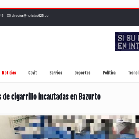
245
director@noticias625.co
Noticias
Covit
Barrios
Deportes
Política
Tecnol
s de cigarrillo incautadas en Bazurto