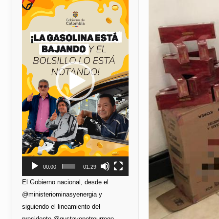
de
vídeo
00:00
01:29
El Gobierno nacional, desde el
@ministeriominasyenergia y
siguiendo el lineamiento del
presidente @gustavopetrourrego,