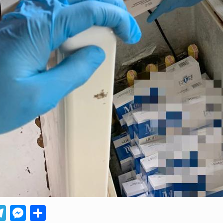
App
ebook
Telegram
Messenger
Compartir