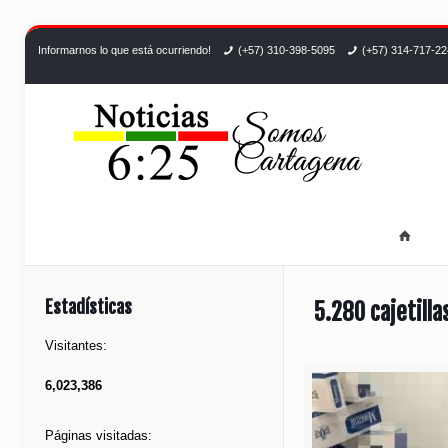
Informarnos lo que está ocurriendo!
(+57) 310-398-5095
(+57) 314-717-2
Estadísticas
5.280 cajetilla
Visitantes:
6,023,386
Páginas visitadas: