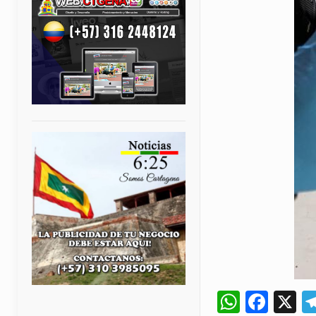
Whats
Fac
X