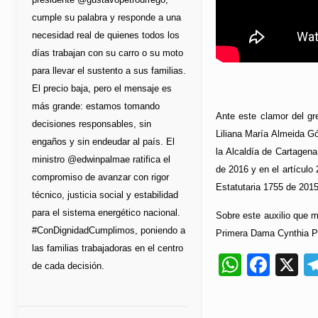
cumple su palabra y responde a una
necesidad real de quienes todos los
días trabajan con su carro o su moto
para llevar el sustento a sus familias.
El precio baja, pero el mensaje es
más grande: estamos tomando
Ante este clamor del gr
decisiones responsables, sin
Liliana María Almeida Gó
engaños y sin endeudar al país. El
la Alcaldía de Cartagena
ministro @edwinpalmae ratifica el
de 2016 y en el artículo
compromiso de avanzar con rigor
Estatutaria 1755 de 2015
técnico, justicia social y estabilidad
para el sistema energético nacional.
Sobre este auxilio que m
#ConDignidadCumplimos, poniendo a
Primera Dama Cynthia Pé
las familias trabajadoras en el centro
Whats
Fac
X
de cada decisión.