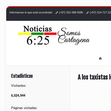
Informarnos lo que está ocurriendo!
(+57) 310-398-5095
(+57) 314-717-2
Estadísticas
A los taxistas
Visitantes:
6,024,944
Páginas visitadas: