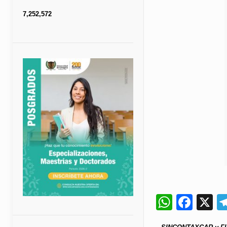
7,252,572
Whats
Fac
X