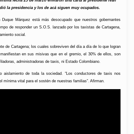
sma fecha 25 de marzo enviaron una carta al presidente Iván
ndió la presidencia y los de acá siguen muy ocupados.
ván Duque Márquez está más desocupado que nuestros gobernantes
iempo de responder un S.O.S. lanzado por los taxistas de Cartagena,
amiento social.
te de Cartagena; los cuales sobreviven del día a día de lo que logran
í manifiestan en sus misivas que en el gremio, el 30% de ellos, son
iladoras, administradoras de taxis, ni Estado Colombiano.
o aislamiento de toda la sociedad. “Los conductores de taxis nos
mínima vital para el sostén de nuestras familias”. Afirman.