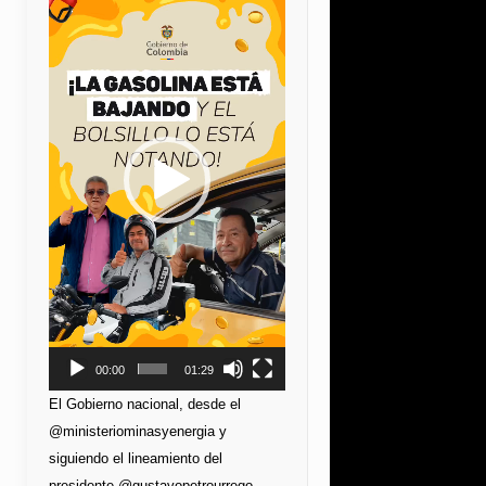
de
vídeo
00:00
01:29
El Gobierno nacional, desde el
@ministeriominasyenergia y
siguiendo el lineamiento del
presidente @gustavopetrourrego,