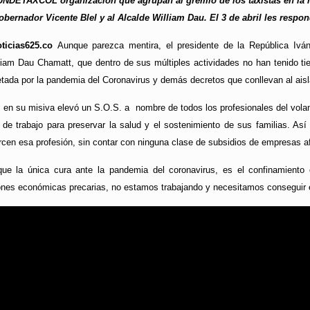
ETAXCOL organización que agrupan al gremio de los taxistas en la mi
obernador Vicente Blel y al Alcalde William Dau. El 3 de abril les respo
oticias625.co
Aunque parezca mentira, el presidente de la República I
lliam Dau Chamatt, que dentro de sus múltiples actividades no han tenido t
tada por la pandemia del Coronavirus y demás decretos que conllevan al aisl
s en su misiva elevó un S.O.S. a nombre de todos los profesionales del volan
s de trabajo para preservar la salud y el sostenimiento de sus familias. As
cen esa profesión, sin contar con ninguna clase de subsidios de empresas af
que la única cura ante la pandemia del coronavirus, es el confinamiento 
es económicas precarias, no estamos trabajando y necesitamos conseguir el 