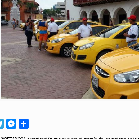
App
ebook
Telegram
Messenger
Compartir