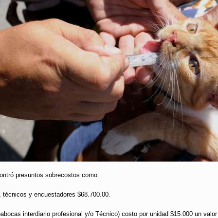
ontró presuntos sobrecostos como:
s, técnicos y encuestadores $68.700.00.
ocas interdiario profesional y/o Técnico) costo por unidad $15.000 un valor