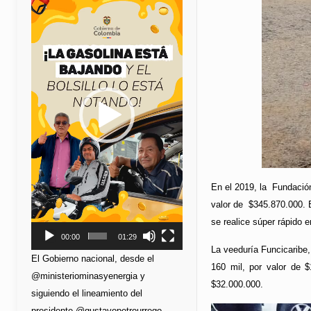
de
vídeo
En el 2019, la Fundación
valor de $345.870.000. E
se realice súper rápido
00:00
01:29
La veeduría Funcicaribe,
El Gobierno nacional, desde el
160 mil, por valor de 
@ministeriominasyenergia y
$32.000.000.
siguiendo el lineamiento del
presidente @gustavopetrourrego,