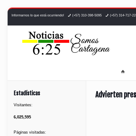
Informarnos lo que está ocurriendo!
(+57) 310-398-5095
(+57) 314-717-2
Estadísticas
Advierten pres
Visitantes:
6,025,595
Páginas visitadas: