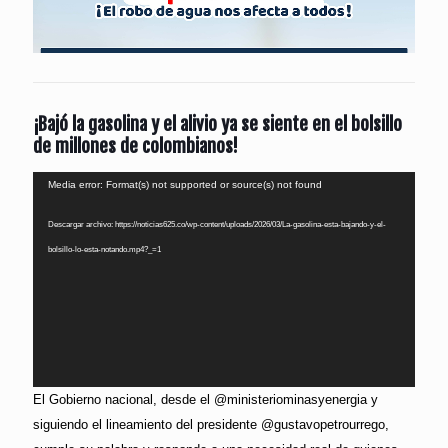
¡Bajó la gasolina y el alivio ya se siente en el bolsillo
de millones de colombianos!
Reproductor
Media error: Format(s) not supported or source(s) not found
de
Descargar archivo: https://noticias625.co/wp-content/uploads/2026/03/La-gasolina-esta-bajando-y-el-
vídeo
bolsillo-lo-esta-notando.mp4?_=1
El Gobierno nacional, desde el @ministeriominasyenergia y
siguiendo el lineamiento del presidente @gustavopetrourrego,