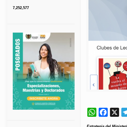
7,252,577
Whats
Fac
X
Estrategia del Ministe