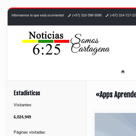
Informarnos lo que está ocurriendo!
(+57) 310-398-5095
(+57) 314-717-2
Estadísticas
«Apps Aprender
Visitantes:
6,024,949
Páginas visitadas: