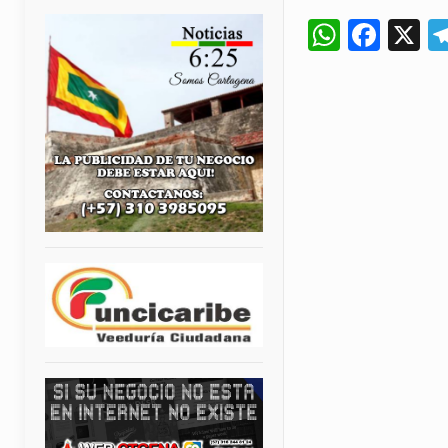
Whats
Fac
X