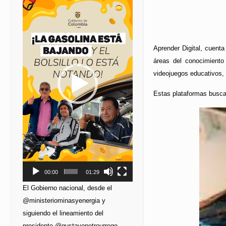
de
vídeo
Aprender Digital, cuenta
áreas del conocimiento
videojuegos educativos, 
Estas plataformas busca
00:00
01:29
El Gobierno nacional, desde el
@ministeriominasyenergia y
siguiendo el lineamiento del
presidente @gustavopetrourrego,