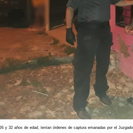
6 y 32 años de edad, tenían órdenes de captura emanadas por el Juzgado C