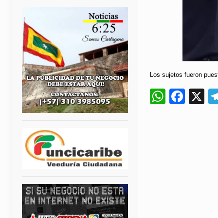
Los sujetos fueron puest
Whats
Fac
X