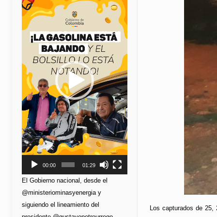
de
vídeo
00:00
01:29
El Gobierno nacional, desde el
@ministeriominasyenergia y
siguiendo el lineamiento del
Los capturados de 25, 2
presidente @gustavopetrourrego,