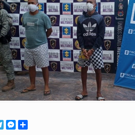
App
ebook
Telegram
Messenger
Compartir