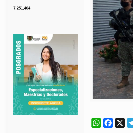
7,251,404
Whats
Fac
X