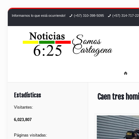
Informarnos lo que está ocurriendo!
(+57) 310-398-5095
(+57) 314-717-2
Estadísticas
Caen tres homi
Visitantes:
6,023,807
Páginas visitadas: