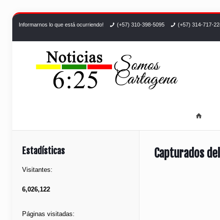
Informarnos lo que está ocurriendo!
(+57) 310-398-5095
(+57) 314-717-2
Estadísticas
Capturados del
Visitantes:
6,026,122
Páginas visitadas: