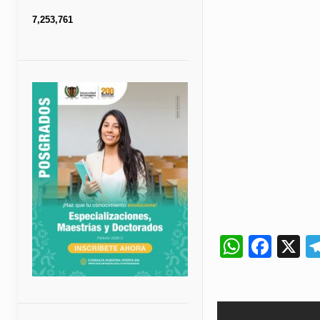
7,253,761
Whats
Fac
X