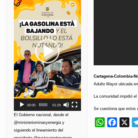
de
vídeo
Cartagena-Colombia-No
Adulto Mayor ubicada en 
La comunidad impidió el 
00:00
01:29
Se cuestiona que estos do
El Gobierno nacional, desde el
Whats
Fac
X
@ministeriominasyenergia y
siguiendo el lineamiento del
presidente @gustavopetrourrego,