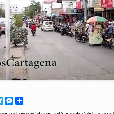
App
ebook
Telegram
Messenger
Compartir
 equivocado que se voló el conducto del Ministerio de la Salud hizo que cien