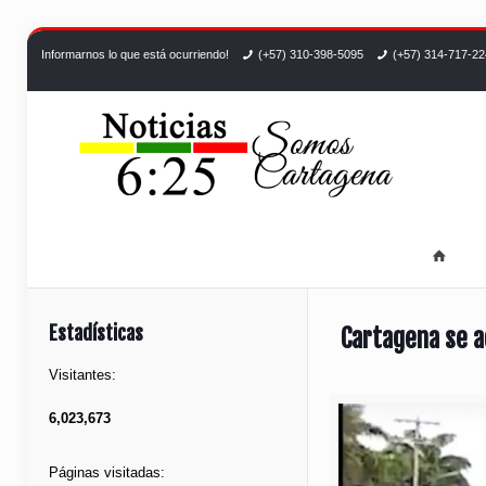
Informarnos lo que está ocurriendo!
(+57) 310-398-5095
(+57) 314-717-2
Estadísticas
Cartagena se a
Visitantes:
6,023,673
Páginas visitadas: