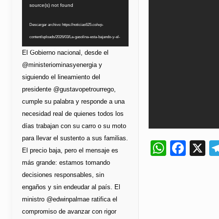
de
source(s) not found
vídeo
Descargar archivo: https://noticias625.co/wp-
content/uploads/2026/03/La-gasolina-esta-bajando-y-el-
bolsillo-lo-esta-notando.mp4?_=1
El Gobierno nacional, desde el
@ministeriominasyenergia y
siguiendo el lineamiento del
presidente @gustavopetrourrego,
cumple su palabra y responde a una
necesidad real de quienes todos los
días trabajan con su carro o su moto
para llevar el sustento a sus familias.
Whats
Fac
X
El precio baja, pero el mensaje es
más grande: estamos tomando
decisiones responsables, sin
engaños y sin endeudar al país. El
ministro @edwinpalmae ratifica el
compromiso de avanzar con rigor