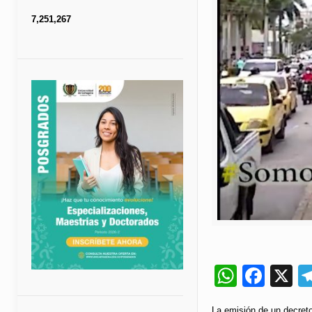
7,251,267
Whats
Fac
X
La emisión de un decreto