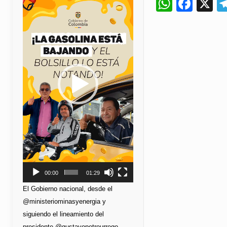
Whats
Fac
X
de
vídeo
00:00
01:29
El Gobierno nacional, desde el
@ministeriominasyenergia y
siguiendo el lineamiento del
presidente @gustavopetrourrego,