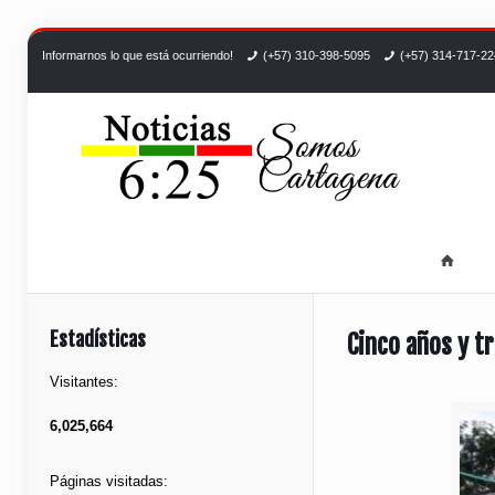
Informarnos lo que está ocurriendo!
(+57) 310-398-5095
(+57) 314-717-2
Estadísticas
Cinco años y t
Visitantes:
6,025,664
Páginas visitadas: