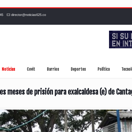
245
director@noticias625.co
Noticias
Covit
Barrios
Deportes
Política
Tecnol
res meses de prisión para exalcaldesa (e) de Canta