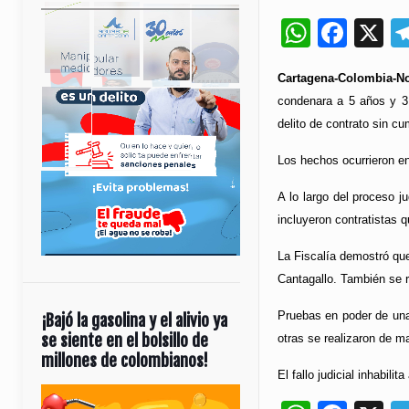
Whats
Fac
X
Cartagena-Colombia-No
condenara a 5 años y 3 
delito de contrato sin cu
Los hechos ocurrieron en
A lo largo del proceso j
incluyeron contratistas q
La Fiscalía demostró que
Cantagallo. También se r
Pruebas en poder de una
¡Bajó la gasolina y el alivio ya
se siente en el bolsillo de
otras se realizaron de ma
millones de colombianos!
El fallo judicial inhabil
Reproductor