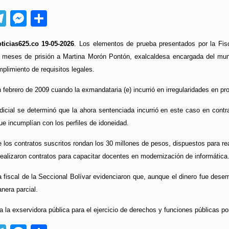
App
ebook
Telegram
Messenger
Compartir
ticias625.co 19-05-2026
. Los elementos de prueba presentados por la Fis
meses de prisión a Martina Morón Pontón, exalcaldesa encargada del munic
mplimiento de requisitos legales.
 febrero de 2009 cuando la exmandataria (e) incurrió en irregularidades en pr
udicial se determinó que la ahora sentenciada incurrió en este caso en contra
ue incumplían con los perfiles de idoneidad.
 los contratos suscritos rondan los 30 millones de pesos, dispuestos para rea
ealizaron contratos para capacitar docentes en modernización de informática
 fiscal de la Seccional Bolívar evidenciaron que, aunque el dinero fue dese
nera parcial.
ita a la exservidora pública para el ejercicio de derechos y funciones públicas