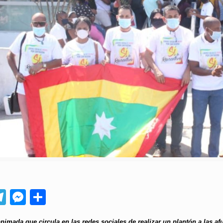
App
ebook
Telegram
Messenger
Compartir
animada que circula en las redes sociales de realizar un plantón a las a