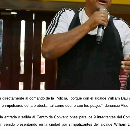
 directamente al comando de la Policía, porque con el alcalde William Dau y
 e impulsores de la protesta, tal como ocurre con los peajes”, denunció Aldo L
 la entrada y salida al Centro de Convenciones para los 9 integrantes del C
an venido presentando en la ciudad por simpatizantes del alcalde William D