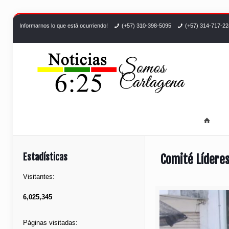
Informarnos lo que está ocurriendo!
(+57) 310-398-5095
(+57) 314-717-2
Estadísticas
Comité Líderes
Visitantes:
6,025,345
Páginas visitadas: