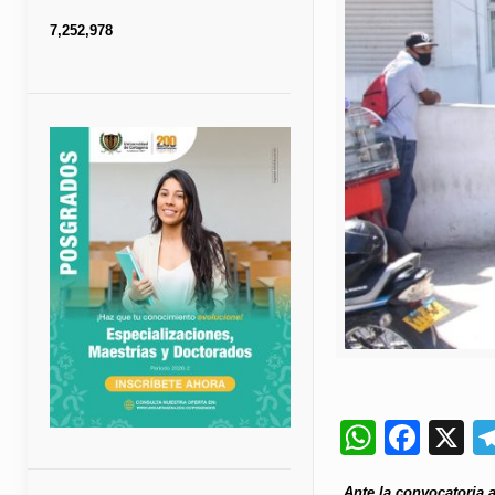
7,252,978
Whats
Fac
X
Ante la convocatoria 