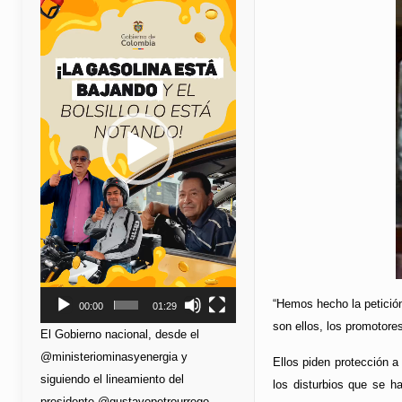
de
vídeo
“Hemos hecho la petición
00:00
01:29
son ellos, los promotores
El Gobierno nacional, desde el
@ministeriominasyenergia y
Ellos piden protección a
siguiendo el lineamiento del
los disturbios que se h
presidente @gustavopetrourrego,