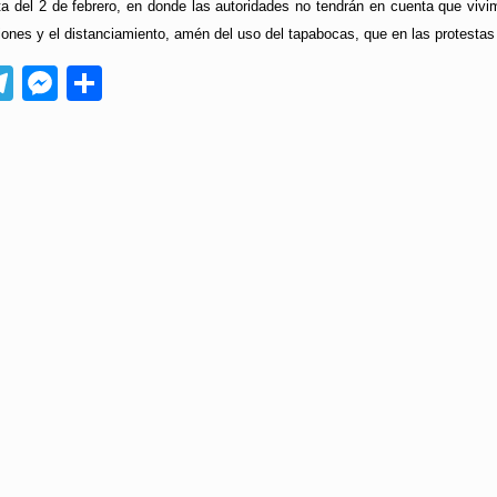
sta del 2 de febrero, en donde las autoridades no tendrán en cuenta que vi
ones y el distanciamiento, amén del uso del tapabocas, que en las protestas
App
ebook
Telegram
Messenger
Compartir