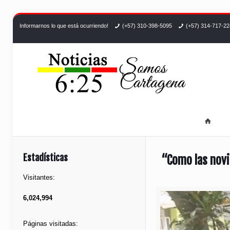
Informarnos lo que está ocurriendo!
(+57) 310-398-5095
(+57) 314-717-2
Estadísticas
“Como las nov
Visitantes:
6,024,994
Páginas visitadas: