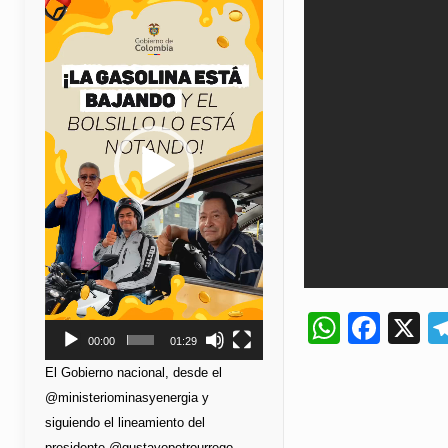
de
vídeo
Whats
Fac
X
00:00
01:29
El Gobierno nacional, desde el
@ministeriominasyenergia y
siguiendo el lineamiento del
presidente @gustavopetrourrego,