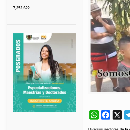
7,252,622
Whats
Fac
X
Diversos sectores de la 