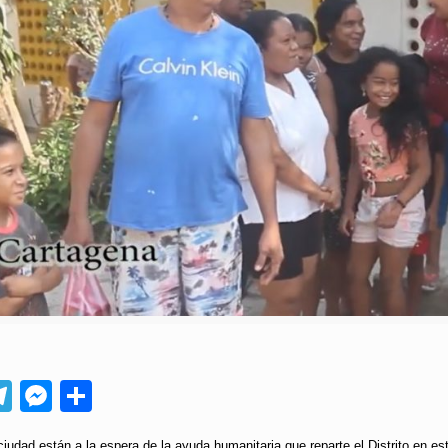
App
ebook
Telegram
Messenger
Compartir
ciudad están a la espera de la ayuda humanitaria que reparte el Distrito en e