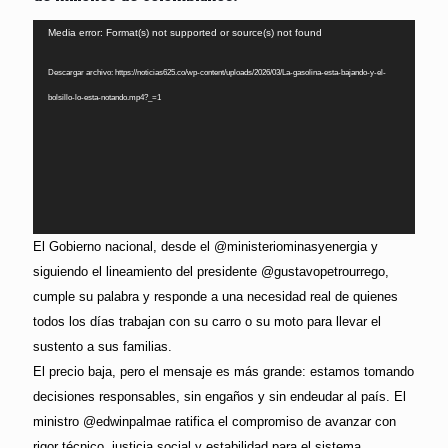
Reproductor
Media error: Format(s) not supported or source(s) not found
de
Descargar archivo: https://noticias625.co/wp-content/uploads/2026/03/La-gasolina-esta-bajando-y-el-
vídeo
bolsillo-lo-esta-notando.mp4?_=1
El Gobierno nacional, desde el @ministeriominasyenergia y
siguiendo el lineamiento del presidente @gustavopetrourrego,
cumple su palabra y responde a una necesidad real de quienes
todos los días trabajan con su carro o su moto para llevar el
sustento a sus familias.
El precio baja, pero el mensaje es más grande: estamos tomando
decisiones responsables, sin engaños y sin endeudar al país. El
ministro @edwinpalmae ratifica el compromiso de avanzar con
rigor técnico, justicia social y estabilidad para el sistema