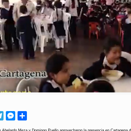
App
ebook
Telegram
Messenger
Compartir
Abelardo Meza y Domingo Puello aprovecharon la presencia en Cartagena del 