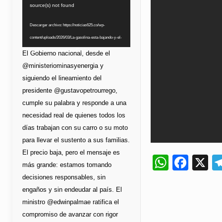
de
source(s) not found
vídeo
Descargar archivo: https://noticias625.co/wp-
content/uploads/2026/03/La-gasolina-esta-bajando-y-el-
bolsillo-lo-esta-notando.mp4?_=1
El Gobierno nacional, desde el
@ministeriominasyenergia y
siguiendo el lineamiento del
presidente @gustavopetrourrego,
cumple su palabra y responde a una
necesidad real de quienes todos los
días trabajan con su carro o su moto
para llevar el sustento a sus familias.
El precio baja, pero el mensaje es
Whats
Fac
X
más grande: estamos tomando
decisiones responsables, sin
engaños y sin endeudar al país. El
ministro @edwinpalmae ratifica el
compromiso de avanzar con rigor