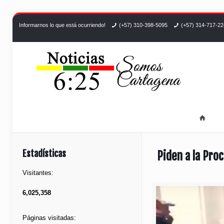
Informarnos lo que está ocurriendo!
(+57) 310-398-5095
(+57) 314-717-2
Estadísticas
Piden a la Pro
Visitantes:
6,025,358
Páginas visitadas: