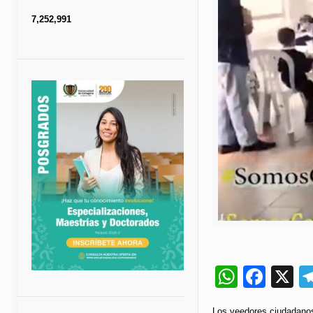
7,252,991
Whats
Fac
X
Los veedores ciudadanos 