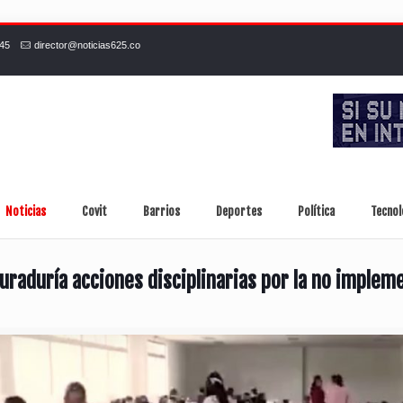
245
director@noticias625.co
Noticias
Covit
Barrios
Deportes
Política
Tecnol
curaduría acciones disciplinarias por la no implem