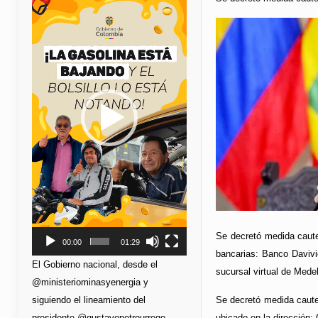
de
vídeo
Se decretó medida cautel
00:00
01:29
bancarias: Banco Davivi
El Gobierno nacional, desde el
sucursal virtual de Mede
@ministeriominasyenergia y
siguiendo el lineamiento del
Se decretó medida cautel
presidente @gustavopetrourrego,
ubicado en la dirección: 