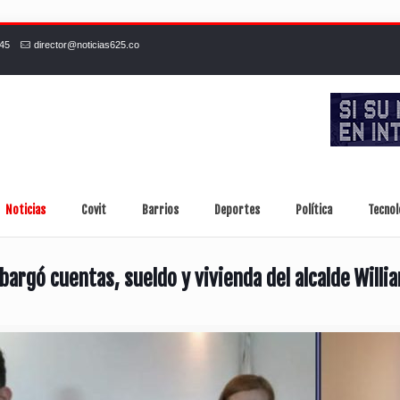
245
director@noticias625.co
Noticias
Covit
Barrios
Deportes
Política
Tecnol
bargó cuentas, sueldo y vivienda del alcalde Willi