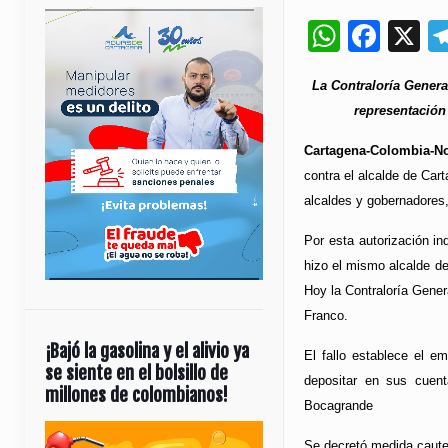
Whats
Fac
X
La Contraloría Genera
representación 
Cartagena-Colombia-Not
contra el alcalde de Car
alcaldes y gobernadores
Por esta autorización in
hizo el mismo alcalde de
Hoy la Contraloría Gener
Franco.
¡Bajó la gasolina y el alivio ya
El fallo establece el e
se siente en el bolsillo de
depositar en sus cuen
millones de colombianos!
Bocagrande
Reproductor
Se decretó medida caute