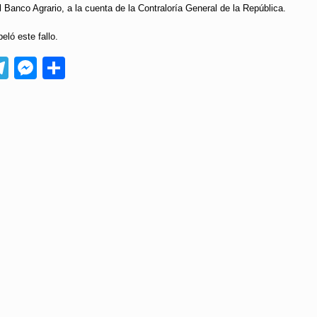
l Banco Agrario, a la cuenta de la Contraloría General de la República.
eló este fallo.
App
ebook
Telegram
Messenger
Compartir