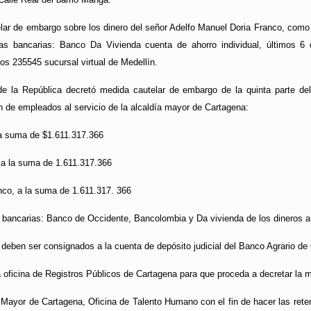
ar de embargo sobre los dinero del señor Adelfo Manuel Doria Franco, como 
tas bancarias: Banco Da Vivienda cuenta de ahorro individual, últimos 6
itos 235545 sucursal virtual de Medellín.
de la República decretó medida cautelar de embargo de la quinta parte de
 de empleados al servicio de la alcaldía mayor de Cartagena:
a suma de $1.611.317.366
 a la suma de 1.611.317.366
nco, a la suma de 1.611.317. 366
s bancarias: Banco de Occidente, Bancolombia y Da vivienda de los dineros a
eben ser consignados a la cuenta de depósito judicial del Banco Agrario de 
a oficina de Registros Públicos de Cartagena para que proceda a decretar la
ía Mayor de Cartagena, Oficina de Talento Humano con el fin de hacer las reten