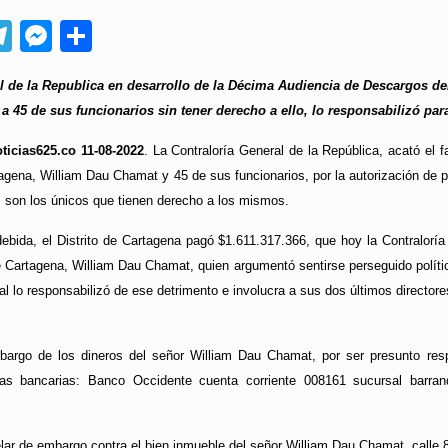
App
ebook
Telegram
Messenger
Compartir
l de la Republica en desarrollo de la Décima Audiencia de Descargos de
a 45 de sus funcionarios sin tener derecho a ello, lo responsabilizó par
icias625.co 11-08-2022
. La Contraloría General de la República, acató el fa
tagena, William Dau Chamat y 45 de sus funcionarios, por la autorización de
, son los únicos que tienen derecho a los mismos.
debida, el Distrito de Cartagena pagó $1.611.317.366, que hoy la Contralor
 Cartagena, William Dau Chamat, quien argumentó sentirse perseguido político 
al lo responsabilizó de ese detrimento e involucra a sus dos últimos direct
mbargo de los dineros del señor William Dau Chamat, por ser presunto res
tas bancarias: Banco Occidente cuenta corriente 008161 sucursal barr
lar de embargo contra el bien inmueble del señor William Dau Chamat, calle