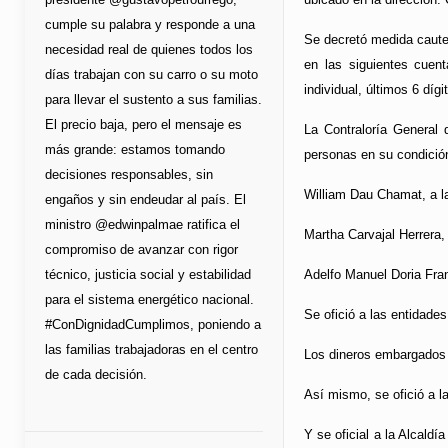
cumple su palabra y responde a una
Se decretó medida cautel
necesidad real de quienes todos los
en las siguientes cuen
días trabajan con su carro o su moto
individual, últimos 6 díg
para llevar el sustento a sus familias.
El precio baja, pero el mensaje es
La Contraloría General 
más grande: estamos tomando
personas en su condición
decisiones responsables, sin
William Dau Chamat, a l
engaños y sin endeudar al país. El
ministro @edwinpalmae ratifica el
Martha Carvajal Herrera,
compromiso de avanzar con rigor
técnico, justicia social y estabilidad
Adelfo Manuel Doria Fra
para el sistema energético nacional.
Se ofició a las entidade
#ConDignidadCumplimos, poniendo a
las familias trabajadoras en el centro
Los dineros embargados d
de cada decisión.
Así mismo, se ofició a l
Y se oficial a la Alcald