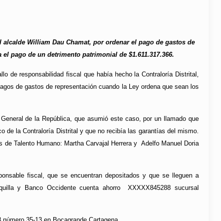
l alcalde William Dau Chamat, por ordenar el pago de gastos de
a el pago de un detrimento patrimonial de $1.611.317.366.
llo de responsabilidad fiscal que había hecho la Contraloría Distrital,
 pagos de gastos de representación cuando la Ley ordena que sean los
ía General de la República, que asumió este caso, por un llamado que
de la Contraloría Distrital y que no recibía las garantías del mismo.
ores de Talento Humano: Martha Carvajal Herrera y Adelfo Manuel Doria
ponsable fiscal, que se encuentran depositados y que se lleguen a
anquilla y Banco Occidente cuenta ahorro XXXXX845288 sucursal
 8 número 35-13 en Bocagrande Cartagena.