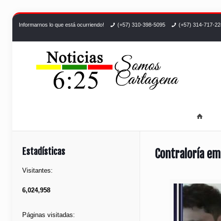
Informarnos lo que está ocurriendo!
(+57) 310-398-5095
(+57) 314-717-2
Estadísticas
Contraloría em
Visitantes:
6,024,958
Páginas visitadas: