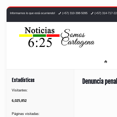
Informarnos lo que está ocurriendo!
(+57) 310-398-5095
(+57) 314-717-2
Estadísticas
Denuncia penal
Visitantes:
6,025,852
Páginas visitadas: