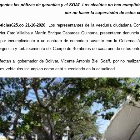
gentes las pólizas de garantías y el SOAT. Los alcaldes no han cumplid
por no hacer la supervisión de estos c
ticias625.co 21-10-2020
. Los representantes de la veeduría ciudadana Corp
vier Caro Villalba y Martín Enrique Cabarcas Quintana, presentaron denunci
 por incumplimiento a un contrato de comodato suscrito con la Gobernació
rgencia y fortalecimiento del Cuerpo de Bomberos de cada uno de estos entes 
ectan al gobernador de Bolívar, Vicente Antonio Blel Scaff, por no realiz
 los vehículos incumplan como está sucediendo en la actualidad.