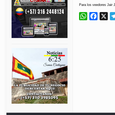
Para los veedores Jair J
Whats
Fac
X