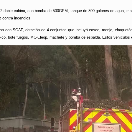
X2 doble cabina, con bomba de 500GPM, tanque de 800 galones de agua, marca
go contra incendios.
ron con SOAT, dotación de 4 conjuntos que incluyó casco, monja, chaquetó
pico, bote fuegos, MC-Cleop, machete y bomba de espalda. Estos vehículos e