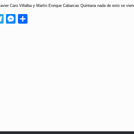
avier Caro Villalba y Martín Enrique Cabarcas Quintana nada de esto se viene
App
ebook
Telegram
Messenger
Compartir