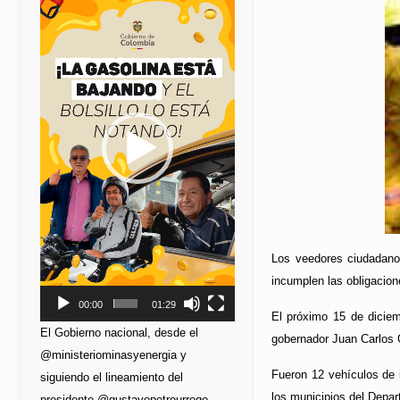
de
vídeo
Los veedores ciudadanos
incumplen las obligacio
00:00
01:29
El próximo 15 de dicie
El Gobierno nacional, desde el
gobernador Juan Carlos 
@ministeriominasyenergia y
Fueron 12 vehículos de i
siguiendo el lineamiento del
los municipios del Depar
presidente @gustavopetrourrego,