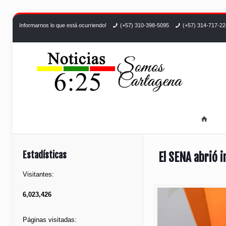
Informarnos lo que está ocurriendo!
(+57) 310-398-5095
(+57) 314-717-2
Estadísticas
El SENA abrió 
Visitantes:
6,023,426
Páginas visitadas: