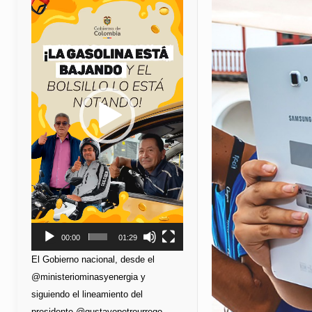
de
vídeo
00:00
01:29
El Gobierno nacional, desde el
@ministeriominasyenergia y
siguiendo el lineamiento del
presidente @gustavopetrourrego,