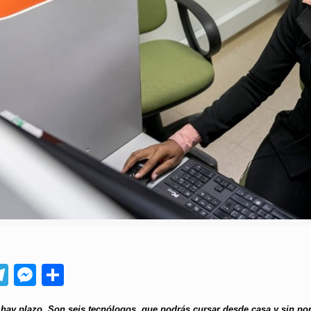
App
ebook
Telegram
Messenger
Compartir
o hay plazo. Son seis tecnólogos, que podrás cursar desde casa y sin pon