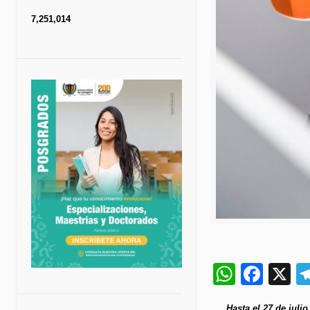
7,251,014
Whats
Fac
X
Hasta el 27 de juli