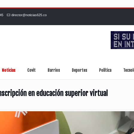
245
director@noticias625.co
Noticias
Covit
Barrios
Deportes
Política
Tecnol
inscripción en educación superior virtual