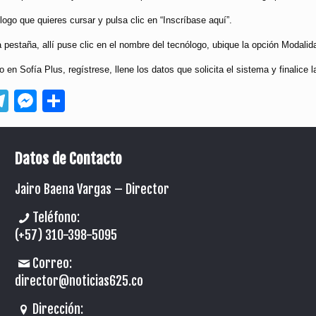
logo que quieres cursar y pulsa clic en “Inscríbase aquí”.
 pestaña, allí puse clic en el nombre del tecnólogo, ubique la opción Modalidad
o en Sofía Plus, regístrese, llene los datos que solicita el sistema y finalice l
App
ebook
Telegram
Messenger
Compartir
Datos de Contacto
Jairo Baena Vargas –
Director
Teléfono:
(+57) 310-398-5095
Correo:
director@noticias625.co
Dirección: