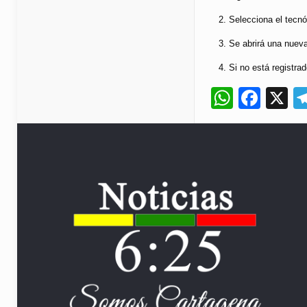
Selecciona el tecnó
Se abrirá una nueva
Si no está registrad
Whats
Fac
X