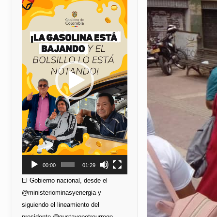
de
vídeo
00:00
01:29
El Gobierno nacional, desde el
@ministeriominasyenergia y
siguiendo el lineamiento del
presidente @gustavopetrourrego,