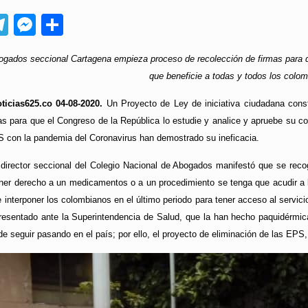
App
ebook
Telegram
Messenger
Compartir
ogados seccional Cartagena empieza proceso de recolección de firmas para
que beneficie a todas y todos los colo
ticias625.co 04-08-2020.
Un Proyecto de Ley de iniciativa ciudadana cons
rmas para que el Congreso de la República lo estudie y analice y apruebe su
S con la pandemia del Coronavirus han demostrado su ineficacia.
director seccional del Colegio Nacional de Abogados manifestó que se recog
ner derecho a un medicamentos o a un procedimiento se tenga que acudir a 
e interponer los colombianos en el último periodo para tener acceso al servi
resentado ante la Superintendencia de Salud, que la han hecho paquidérmic
e seguir pasando en el país; por ello, el proyecto de eliminación de las EPS,