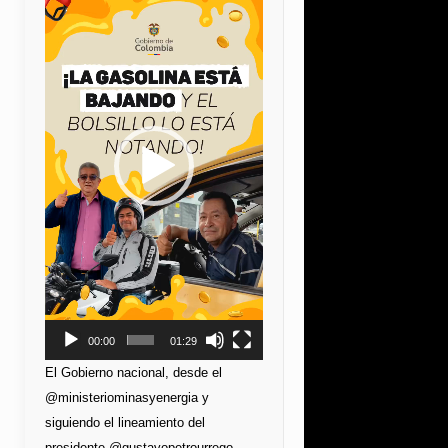
de
vídeo
00:00
01:29
El Gobierno nacional, desde el
@ministeriominasyenergia y
siguiendo el lineamiento del
presidente @gustavopetrourrego,