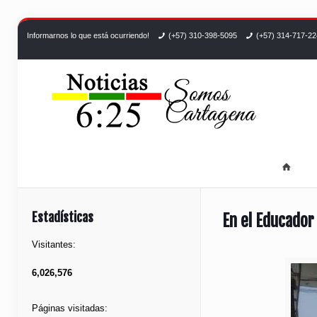
Informarnos lo que está ocurriendo!
(+57) 310-398-5095
(+57) 314-717-2
Estadísticas
En el Educador
Visitantes:
6,026,576
Páginas visitadas: