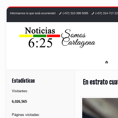
Informarnos lo que está ocurriendo!
(+57) 310-398-5095
(+57) 314-717-2
Estadísticas
En estrato cua
Visitantes:
6,026,565
Páginas visitadas: