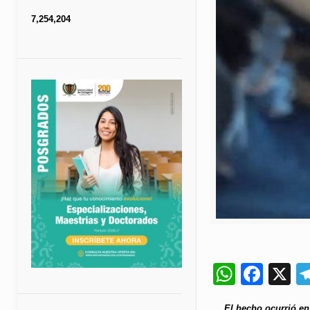
7,254,204
Whats
Fac
X
El hecho ocurrió en