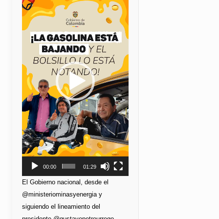
de
vídeo
00:00
01:29
El Gobierno nacional, desde el
@ministeriominasyenergia y
siguiendo el lineamiento del
presidente @gustavopetrourrego,