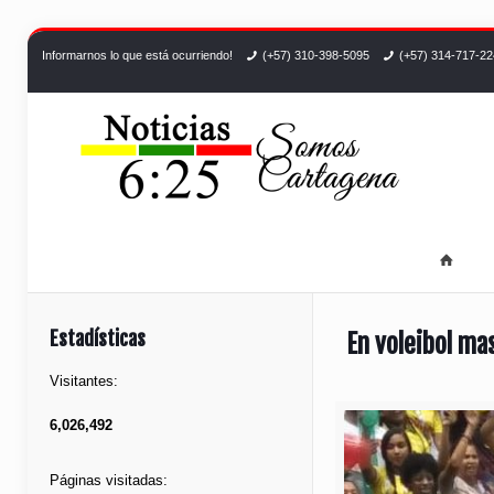
Informarnos lo que está ocurriendo!
(+57) 310-398-5095
(+57) 314-717-2
Estadísticas
En voleibol mas
Visitantes:
6,026,492
Páginas visitadas: