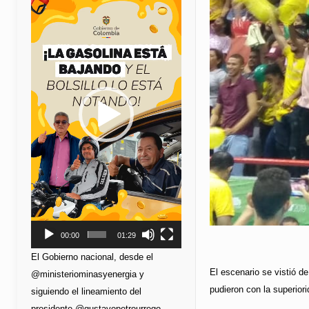
de
vídeo
00:00
01:29
El Gobierno nacional, desde el
El escenario se vistió d
@ministeriominasyenergia y
pudieron con la superiori
siguiendo el lineamiento del
presidente @gustavopetrourrego,