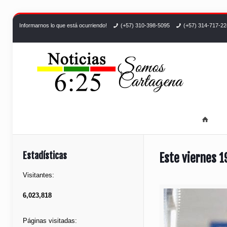
Informarnos lo que está ocurriendo!
(+57) 310-398-5095
(+57) 314-717-2
Estadísticas
Este viernes 19
Visitantes:
6,023,818
Páginas visitadas: