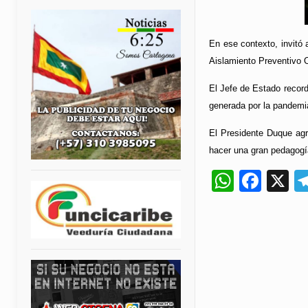
En ese contexto, invitó 
Aislamiento Preventivo O
El Jefe de Estado recor
generada por la pandemia
El Presidente Duque agr
hacer una gran pedagogía”
Whats
Fac
X