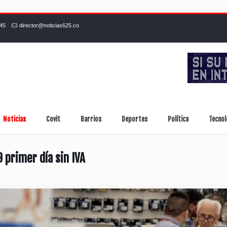
245
director@noticias625.co
Noticias
Covit
Barrios
Deportes
Política
Tecnol
 primer día sin IVA