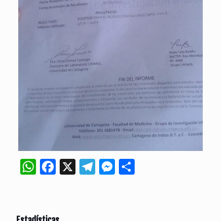
WhatsApp
Facebook
X
Telegram
Messenger
Compartir
Estadísticas