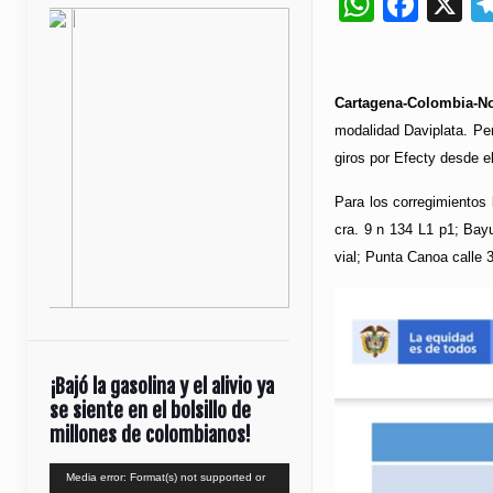
Whats
Fac
X
Cartagena-Colombia-No
modalidad Daviplata. Per
giros por Efecty desde 
Para los corregimientos 
cra. 9 n 134 L1 p1; Bayun
vial; Punta Canoa calle 
¡Bajó la gasolina y el alivio ya
se siente en el bolsillo de
millones de colombianos!
Reproductor
Media error: Format(s) not supported or