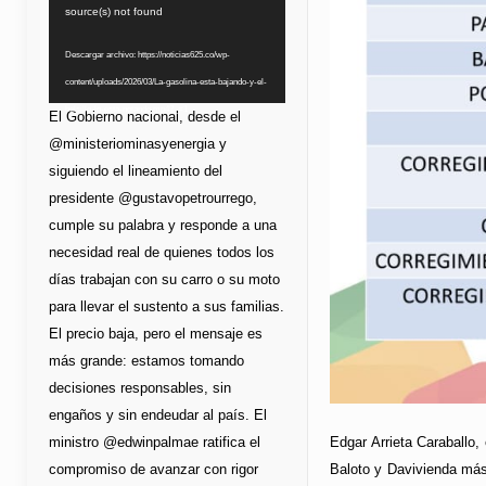
de
source(s) not found
vídeo
Descargar archivo: https://noticias625.co/wp-
content/uploads/2026/03/La-gasolina-esta-bajando-y-el-
bolsillo-lo-esta-notando.mp4?_=1
El Gobierno nacional, desde el
@ministeriominasyenergia y
siguiendo el lineamiento del
presidente @gustavopetrourrego,
cumple su palabra y responde a una
necesidad real de quienes todos los
días trabajan con su carro o su moto
para llevar el sustento a sus familias.
El precio baja, pero el mensaje es
más grande: estamos tomando
decisiones responsables, sin
engaños y sin endeudar al país. El
Edgar Arrieta Caraballo,
ministro @edwinpalmae ratifica el
Baloto y Davivienda más 
compromiso de avanzar con rigor