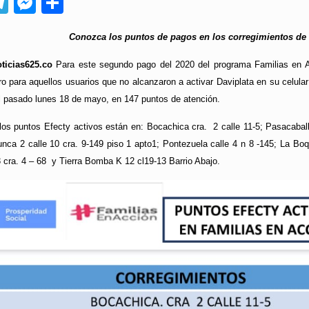
App
ebook
Telegram
Messenger
Compartir
Conozca los puntos de pagos en los corregimientos de
ticias625.co
Para este segundo pago del 2020 del programa Familias en A
o para aquellos usuarios que no alcanzaron a activar Daviplata en su celular
el pasado lunes 18 de mayo, en 147 puntos de atención.
los puntos Efecty activos están en: Bocachica cra. 2 calle 11-5; Pasacaball
ca 2 calle 10 cra. 9-149 piso 1 apto1; Pontezuela calle 4 n 8 -145; La Boquil
3 cra. 4 – 68 y Tierra Bomba K 12 cl19-13 Barrio Abajo.