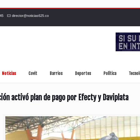
245
director@noticias625.co
Noticias
Covit
Barrios
Deportes
Política
Tecnol
ión activó plan de pago por Efecty y Daviplata