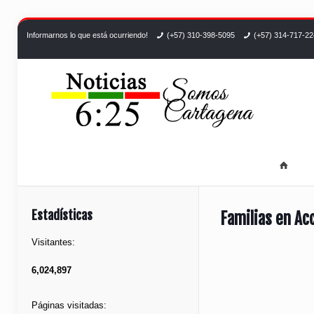
Informarnos lo que está ocurriendo!
(+57) 310-398-5095
(+57) 314-717-2
Estadísticas
Familias en Acc
Visitantes:
6,024,897
Páginas visitadas: