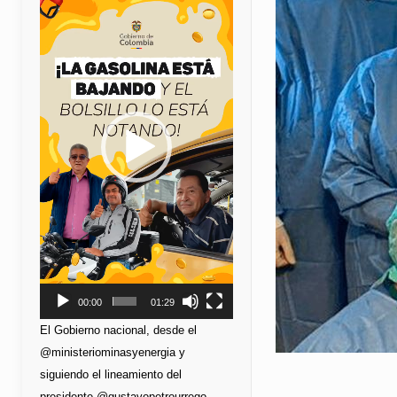
de
vídeo
00:00
01:29
El Gobierno nacional, desde el
@ministeriominasyenergia y
siguiendo el lineamiento del
presidente @gustavopetrourrego,