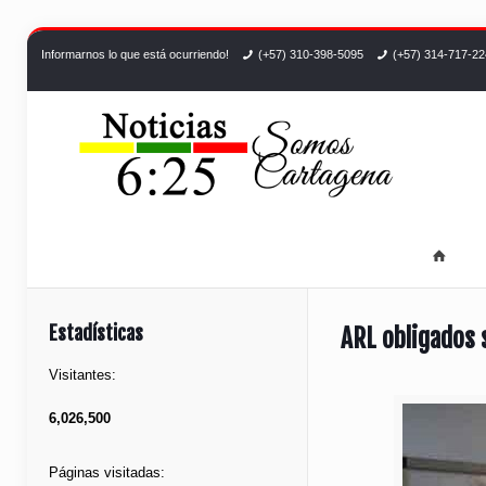
Informarnos lo que está ocurriendo!
(+57) 310-398-5095
(+57) 314-717-2
Estadísticas
ARL obligados 
Visitantes:
6,026,500
Páginas visitadas: