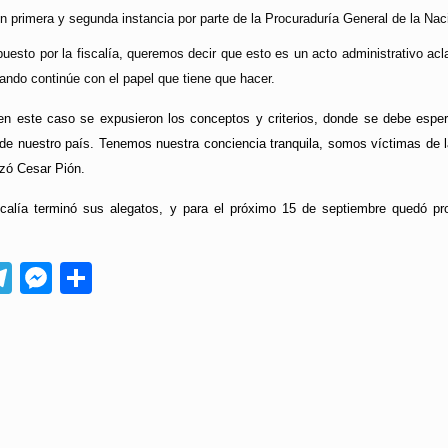
 primera y segunda instancia por parte de la Procuraduría General de la Nac
uesto por la fiscalía, queremos decir que esto es un acto administrativo ac
ndo continúe con el papel que tiene que hacer.
en este caso se expusieron los conceptos y criterios, donde se debe espera
 de nuestro país. Tenemos nuestra conciencia tranquila, somos víctimas de 
lizó Cesar Pión.
calía terminó sus alegatos, y para el próximo 15 de septiembre quedó pr
App
ebook
Telegram
Messenger
Compartir