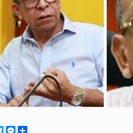
App
ebook
Telegram
Messenger
Compartir