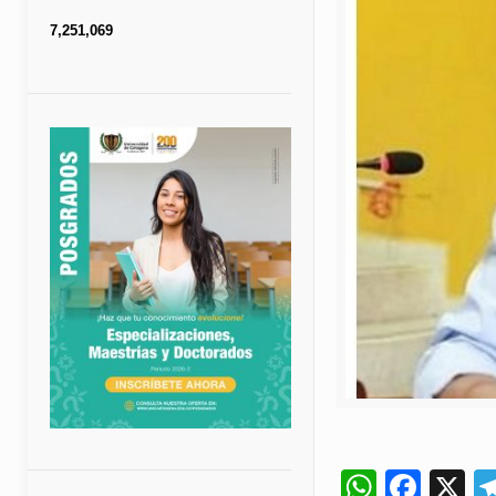
7,251,069
Whats
Fac
X