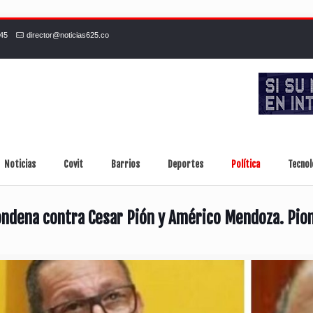
245
director@noticias625.co
Noticias
Covit
Barrios
Deportes
Política
Tecnol
condena contra Cesar Pión y Américo Mendoza. Pion