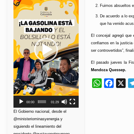
de
Fuimos absueltos en
vídeo
De acuerdo a lo exp
que ha venido acusa
El concejal agregó que 
confiamos en la justicia
ser controvertidos”, fina
El pasado jueves la Fis
Mendoza Quessep.
Whats
Fac
X
00:00
01:29
El Gobierno nacional, desde el
@ministeriominasyenergia y
siguiendo el lineamiento del
presidente @gustavopetrourrego,