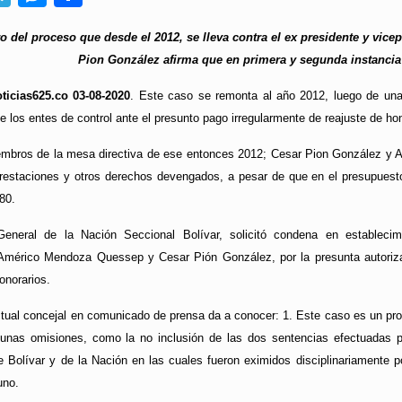
o del proceso que desde el 2012, se lleva contra el ex presidente y vice
Pion González afirma que en primera y segunda instancia 
ticias625.co 03-08-2020
. Este caso se remonta al año 2012, luego de una
 de los entes de control ante el presunto pago irregularmente de reajuste de h
mbros de la mesa directiva de ese entonces 2012; Cesar Pion González y A
restaciones y otros derechos devengados, a pesar de que en el presupuesto 
80.
 General de la Nación Seccional Bolívar, solicitó condena en establecim
 Américo Mendoza Quessep y Cesar Pión González, por la presunta autoriz
honorarios.
tual concejal en comunicado de prensa da a conocer: 1. Este caso es un pr
gunas omisiones, como la no inclusión de las dos sentencias efectuadas p
e Bolívar y de la Nación en las cuales fueron eximidos disciplinariamente p
uno.