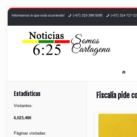
Informarnos lo que está ocurriendo!
(+57) 310-398-5095
(+57) 314-717-2
Estadísticas
Fiscalía pide 
Visitantes:
6,023,480
Páginas visitadas: