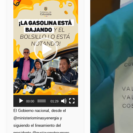
de
vídeo
00:00
01:29
El Gobierno nacional, desde el
@ministeriominasyenergia y
siguiendo el lineamiento del
presidente @gustavopetrourrego,