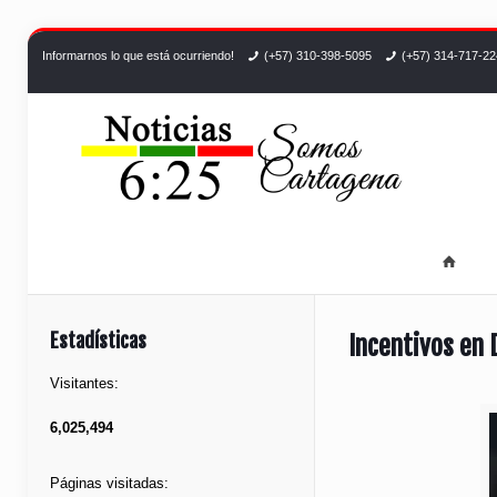
Informarnos lo que está ocurriendo!
(+57) 310-398-5095
(+57) 314-717-2
Estadísticas
Incentivos en 
Visitantes:
6,025,494
Páginas visitadas: