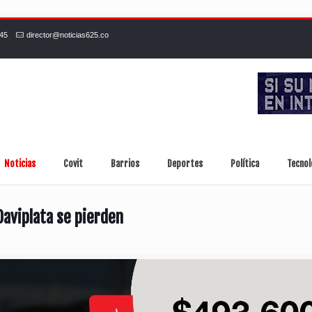
245
director@noticias625.co
Noticias
Covit
Barrios
Deportes
Política
Tecnol
Daviplata se pierden