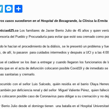
App
ebook
Telegram
Messenger
Compartir
os casos sucedieron en el Hospital de Bocagrande, la Clínica la Ermita y
ticias625.co
Los familiares de Javier Berrio Julio de 45 años y quien vení
fensoría del Pueblo y Procuraduría para evitar que esté sea cremado como po
o le hacían el procedimiento de la diálisis, se le presentó un problema y fue
, de allí, lo pasaron para cuidados intermedios y después a UCI y a las 4:00 
ue el cadáver se los iban a entregar y cuando llegaron los funcionarios de
nta que en el acta de defunción colocaron posible Covid19 y de inmediato se 
as sanitarias y cremarlo.
ocurrido con el señor Luis Salcedo, quién residía en el barrio Olaya Herrera,
ambién por deficiencia renal y del señor Miguel Valiente Pérez, quien falleció
es colocaron posible caso de Coronavirus para obligar a su cremación y no dej
 Berrio Julio desde el domingo tienen una batalla en el Hospital Universitari