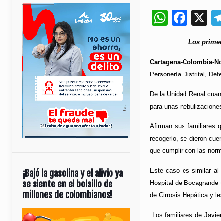
Whats
Fac
X
Los primer
Cartagena-Colombia-No
Personería Distrital, De
De la Unidad Renal cuand
para unas nebulizaciones
Afirman sus familiares q
recogerlo, se dieron cue
que cumplir con las norm
Este caso es similar al 
¡Bajó la gasolina y el alivio ya
se siente en el bolsillo de
Hospital de Bocagrande t
millones de colombianos!
de Cirrosis Hepática y l
Reproductor
Los familiares de Javier