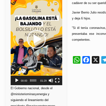
de
cadáver de su ser querido
vídeo
Javier Berrio Julio resi
y deja 6 hijos.
“Si él tenía coronaviru
presentaba ese inconve
competentes.
Whats
Fac
X
00:00
01:29
El Gobierno nacional, desde el
@ministeriominasyenergia y
siguiendo el lineamiento del
presidente @gustavopetrourrego,