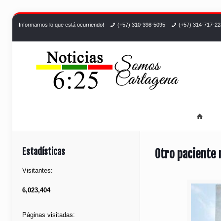
Informarnos lo que está ocurriendo!
(+57) 310-398-5095
(+57) 314-717-2
Estadísticas
Otro paciente 
Visitantes:
6,023,404
Páginas visitadas: