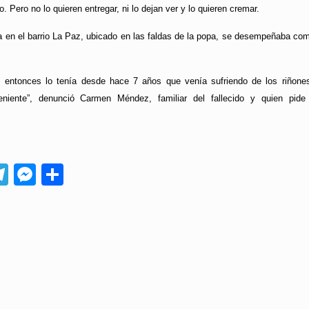
. Pero no lo quieren entregar, ni lo dejan ver y lo quieren cremar.
día en el barrio La Paz, ubicado en las faldas de la popa, se desempeñaba com
s, entonces lo tenía desde hace 7 años que venía sufriendo de los riñone
niente”, denunció Carmen Méndez, familiar del fallecido y quien pide 
App
ebook
Telegram
Messenger
Compartir