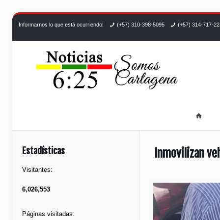
Informarnos lo que está ocurriendo!
(+57) 310-398-5095
(+57) 314-717-2
Estadísticas
Inmovilizan ve
Visitantes:
6,026,553
Páginas visitadas: