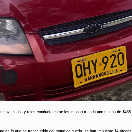
inmovilizados y a los conductores se les impuso a cada uno multas de $438
e en lo que ha transcurrido del toque de queda, se han impuesto 14 órdene