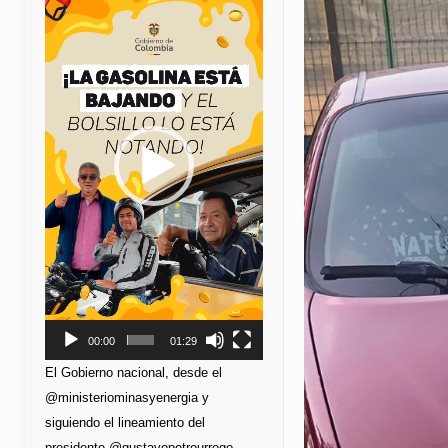
de
vídeo
00:00
01:29
El Gobierno nacional, desde el
@ministeriominasyenergia y
siguiendo el lineamiento del
presidente @gustavopetrourrego,