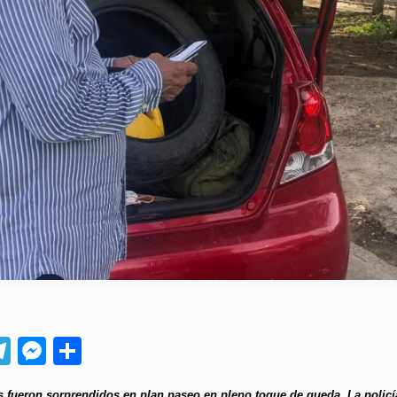
App
ebook
Telegram
Messenger
Compartir
 fueron sorprendidos en plan paseo en pleno toque de queda. La policí