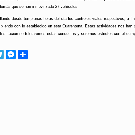
además que se han inmovilizado 27 vehículos.
ando desde tempranas horas del día los controles viales respectivos, a fin d
liendo con lo establecido en esta Cuarentena. Estas actividades nos han p
Institución no toleraremos estas conductas y seremos estrictos con el cumpl
App
ebook
Telegram
Messenger
Compartir