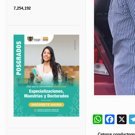
7,254,192
Whats
Fac
X
Catorce conductores