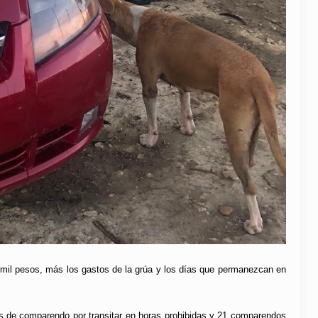
 mil pesos, más los gastos de la grúa y los días que permanezcan en
s de comparendo por transitar en horas prohibidas y 21 comparendos