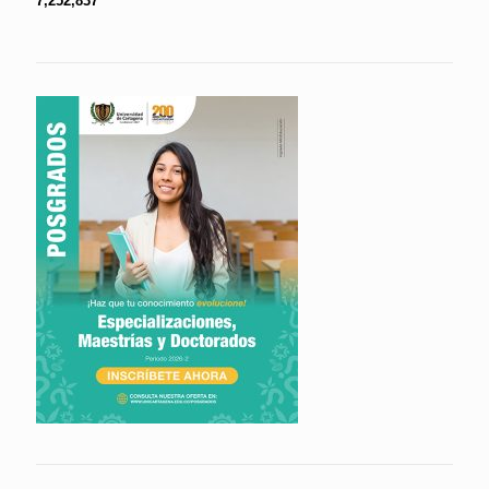
7,252,837