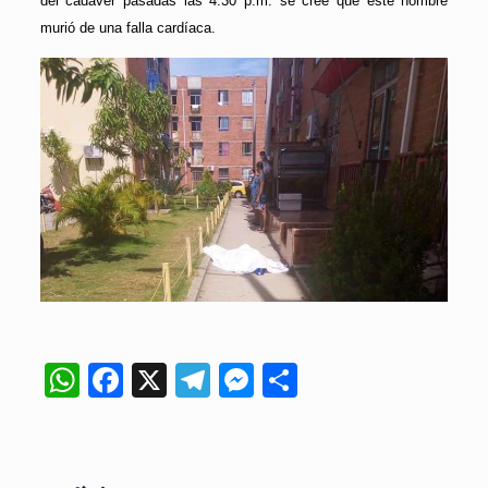
del cadáver pasadas las 4:30 p.m. se cree que este hombre
murió de una falla cardíaca.
WhatsApp
Facebook
X
Telegram
Messenger
Compartir