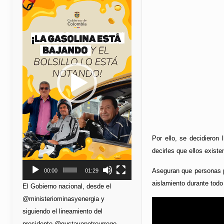
de
vídeo
Por ello, se decidieron
decirles que ellos existe
Aseguran que personas pa
00:00
01:29
aislamiento durante todo
El Gobierno nacional, desde el
@ministeriominasyenergia y
siguiendo el lineamiento del
presidente @gustavopetrourrego,