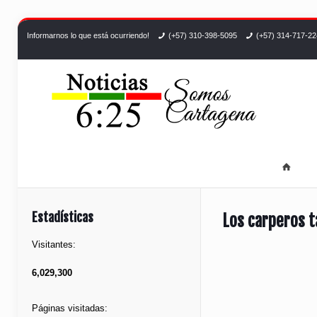
Informarnos lo que está ocurriendo!
(+57) 310-398-5095
(+57) 314-717-2
Estadísticas
Los carperos t
Visitantes:
6,029,300
Páginas visitadas: