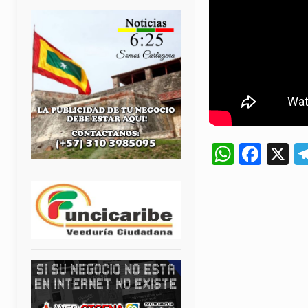
Whats
Fac
X