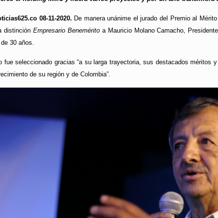
ticias625.co 08-11-2020.
De manera unánime el jurado del Premio al Mérito
a distinción
Empresario Benemérito
a Mauricio Molano Camacho, Presidente 
 de 30 años.
o fue seleccionado gracias “a su larga trayectoria, sus destacados méritos y
crecimiento de su región y de Colombia”.