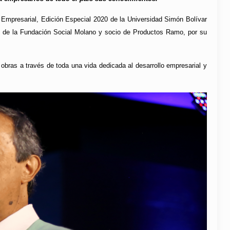
 Empresarial, Edición Especial 2020 de la Universidad Simón Bolívar
de la Fundación Social Molano y socio de Productos Ramo, por su
 obras a través de toda una vida dedicada al desarrollo empresarial y