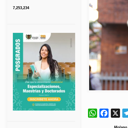
7,253,234
Whats
Fac
X
Molano 