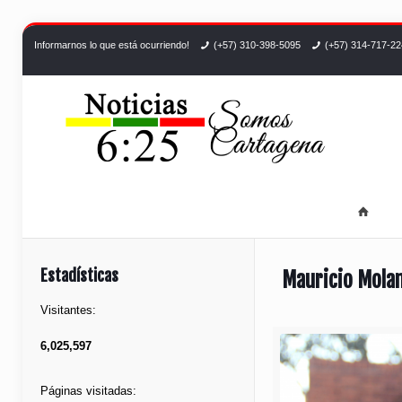
Informarnos lo que está ocurriendo!
(+57) 310-398-5095
(+57) 314-717-2
Estadísticas
Mauricio Molan
Visitantes:
6,025,597
Páginas visitadas: