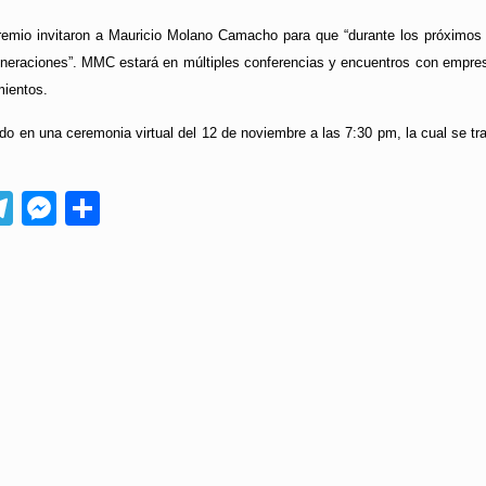
remio invitaron a Mauricio Molano Camacho para que “durante los próximos
generaciones”. MMC estará en múltiples conferencias y encuentros con empre
mientos.
do en una ceremonia virtual del 12 de noviembre a las 7:30 pm, la cual se tra
App
ebook
Telegram
Messenger
Compartir