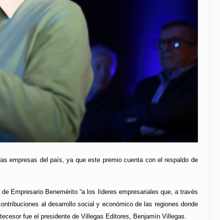
das empresas del país, ya que este premio cuenta con el respaldo de
 de Empresario Benemérito “a los líderes empresariales que, a través
ontribuciones al desarrollo social y económico de las regiones donde
ecesor fue el presidente de Villegas Editores, Benjamín Villegas.