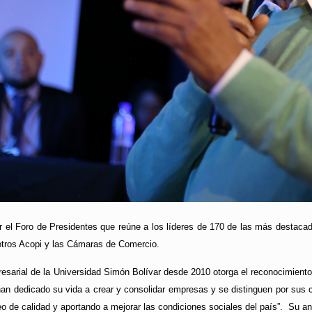
r el Foro de Presidentes que reúne a los líderes de 170 de las más destaca
 otros Acopi y las Cámaras de Comercio.
esarial de la Universidad Simón Bolívar desde 2010 otorga el reconocimiento
an dedicado su vida a crear y consolidar empresas y se distinguen por sus c
 de calidad y aportando a mejorar las condiciones sociales del país”. Su ant