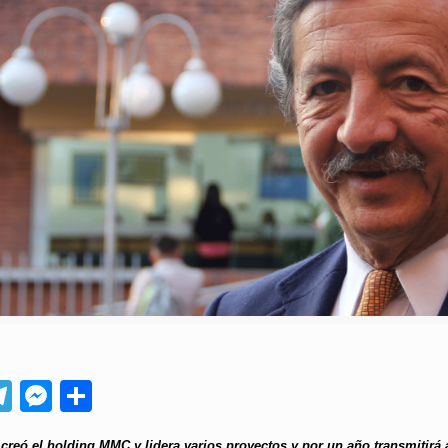
App
ebook
Telegram
Messenger
Compartir
creó el holding MMC y lidera varios proyectos y por un año transmitirá