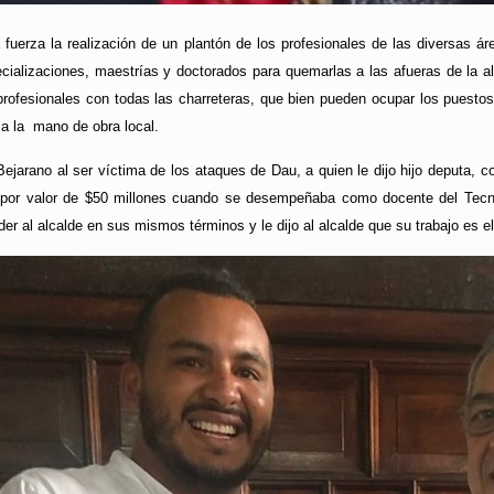
fuerza la realización de un plantón de los profesionales de las diversas á
ecializaciones, maestrías y doctorados para quemarlas a las afueras de la 
ofesionales con todas las charreteras, que bien pueden ocupar los puestos d
a la mano de obra local.
Bejarano al ser víctima de los ataques de Dau, a quien le dijo hijo deputa, co
por valor de $50 millones cuando se desempeñaba como docente del Tecn
nder al alcalde en sus mismos términos y le dijo al alcalde que su trabajo es el 