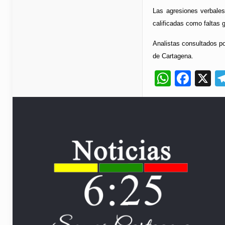
Las agresiones verbales
calificadas como faltas 
Analistas consultados po
de Cartagena.
Whats
Fac
X