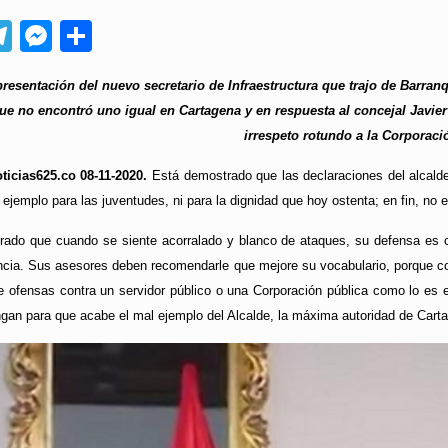
App
ebook
Telegram
Messenger
Compartir
presentación del nuevo secretario de Infraestructura que trajo de Barranq
ue no encontró uno igual en Cartagena y en respuesta al concejal Javier 
irrespeto rotundo a la Corporaci
ticias625.co 08-11-2020.
Está demostrado que las declaraciones del alcal
ejemplo para las juventudes, ni para la dignidad que hoy ostenta; en fin, no 
do que cuando se siente acorralado y blanco de ataques, su defensa es co
cia. Sus asesores deben recomendarle que mejore su vocabulario, porque c
ofensas contra un servidor público o una Corporación pública como lo es el 
ngan para que acabe el mal ejemplo del Alcalde, la máxima autoridad de Cart