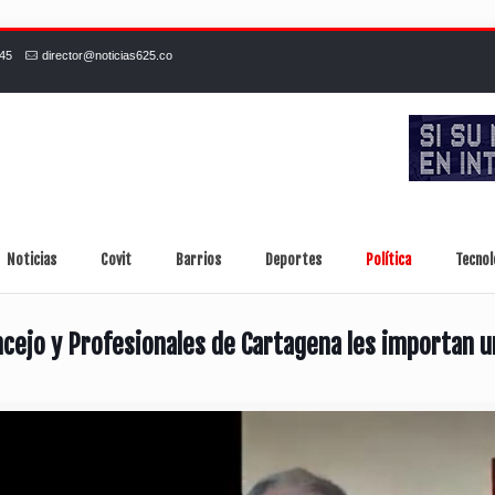
245
director@noticias625.co
Noticias
Covit
Barrios
Deportes
Política
Tecnol
ncejo y Profesionales de Cartagena les importan un