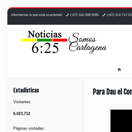
Informarnos lo que está ocurriendo!
(+57) 310-398-5095
(+57) 314-717-2
Estadísticas
Para Dau el Co
Visitantes:
6,023,712
Páginas visitadas: