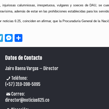
, injuriosas calumniosas, irrespetuosa, vulgares y soeces de DAU, se cuen
gravísima, además de estar en las prohibiciones establecidas para los servido
r noticias 6:25, coinciden en afirmar, que la Procuraduría General de la Naci
App
ebook
Telegram
Messenger
Compartir
Datos de Contacto
Jairo Baena Vargas –
Director
Teléfono:
(+57) 310-398-5095
Correo:
director@noticias625.co