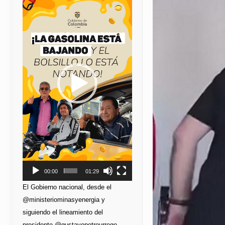
de
vídeo
00:00
01:29
El Gobierno nacional, desde el
@ministeriominasyenergia y
siguiendo el lineamiento del
presidente @gustavopetrourrego,