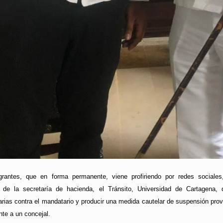
rantes, que en forma permanente, viene profiriendo por redes sociales, c
as de la secretaría de hacienda, el Tránsito, Universidad de Cartagena, 
narias contra el mandatario y producir una medida cautelar de suspensión pr
te a un concejal.