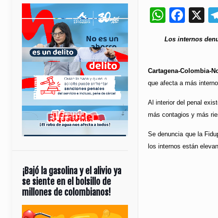
Whats
Fac
X
Los internos denu
Cartagena-Colombia-No
que afecta a más intern
Al interior del penal exi
más contagios y más ri
Se denuncia que la Fidupr
los internos están eleva
¡Bajó la gasolina y el alivio ya
se siente en el bolsillo de
millones de colombianos!
Reproductor