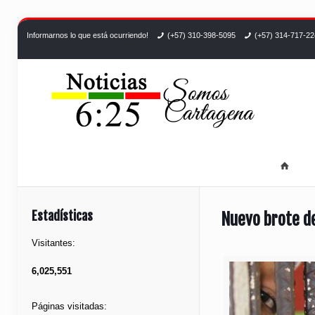
Informarnos lo que está ocurriendo!
(+57) 310-398-5095
(+57) 314-717-2
Estadísticas
Nuevo brote de
Visitantes:
6,025,551
Páginas visitadas: