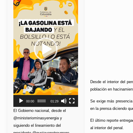
de
vídeo
Desde el interior del pe
población en hacinamien
Se exige más presencia 
00:00
01:29
en la prensa diciendo qu
El Gobierno nacional, desde el
@ministeriominasyenergia y
El último reporte entreg
siguiendo el lineamiento del
al interior del penal.
presidente @gustavopetrourrego,