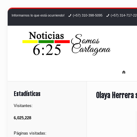
Informarnos lo que está ocurriendo!
(+57) 310-398-5095
(+57) 314-717-2
Estadísticas
Olaya Herrera 
Visitantes:
6,025,228
Páginas visitadas: