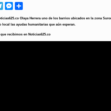
App
ebook
Telegram
Messenger
Compartir
icias625.co Olaya Herrera uno de los barrios ubicados en la zona Suror
no local las ayudas humanitarias que aún esperan.
que recibimos en Noticias625.co