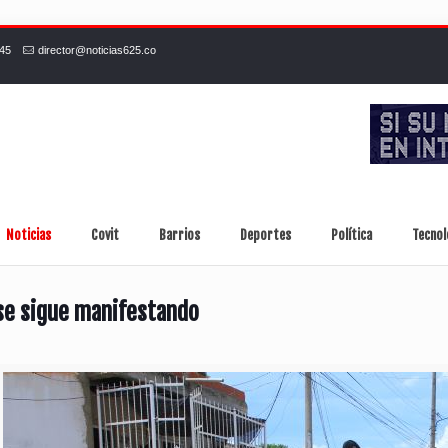
245
director@noticias625.co
Noticias
Covit
Barrios
Deportes
Política
Tecnol
se sigue manifestando