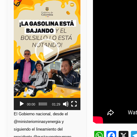
de
vídeo
00:00
01:29
El Gobierno nacional, desde el
@ministeriominasyenergia y
siguiendo el lineamiento del
Whats
Fac
X
presidente @gustavopetrourrego,