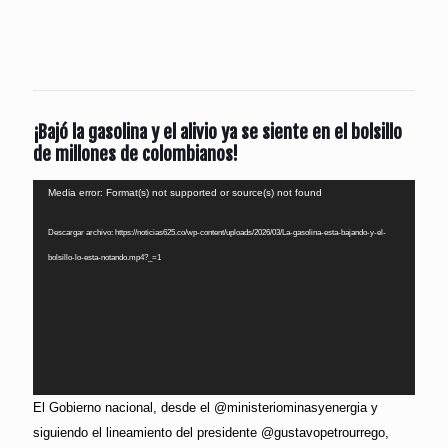
¡Bajó la gasolina y el alivio ya se siente en el bolsillo
de millones de colombianos!
Reproductor
Media error: Format(s) not supported or source(s) not found
de
Descargar archivo: https://noticias625.co/wp-content/uploads/2026/03/La-gasolina-esta-bajando-y-el-
vídeo
bolsillo-lo-esta-notando.mp4?_=1
El Gobierno nacional, desde el @ministeriominasyenergia y
siguiendo el lineamiento del presidente @gustavopetrourrego,