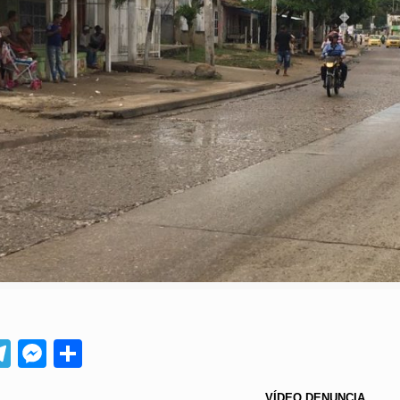
App
ebook
Telegram
Messenger
Compartir
VÍDEO
DENUNCIA