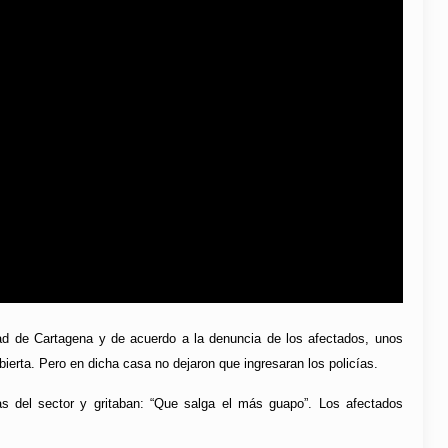
dad de Cartagena y de acuerdo a la denuncia de los afectados, unos
ierta. Pero en dicha casa no dejaron que ingresaran los policías.
as del sector y gritaban: “Que salga el más guapo”. Los afectados