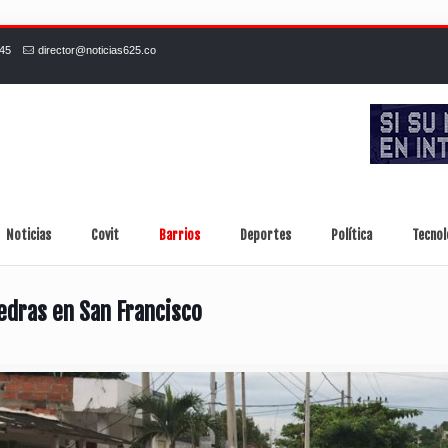
245
director@noticias625.co
Noticias
Covit
Barrios
Deportes
Política
Tecnol
iedras en San Francisco