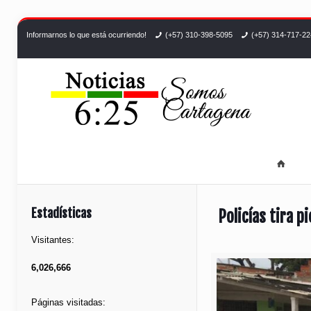
Informarnos lo que está ocurriendo!
(+57) 310-398-5095
(+57) 314-717-2
Estadísticas
Policías tira p
Visitantes:
6,026,666
Páginas visitadas: