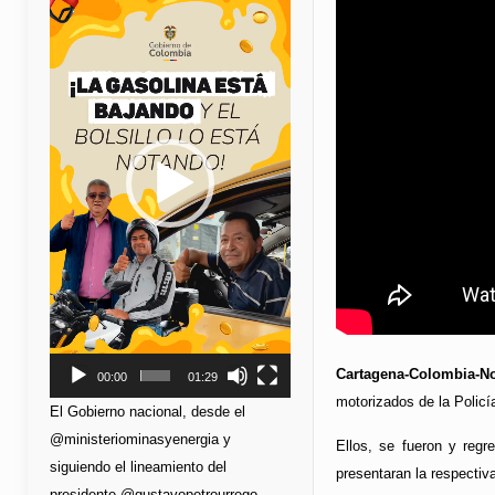
de
vídeo
Cartagena-Colombia-No
00:00
01:29
motorizados de la Policí
El Gobierno nacional, desde el
@ministeriominasyenergia y
Ellos, se fueron y regr
siguiendo el lineamiento del
presentaran la respectiv
presidente @gustavopetrourrego,