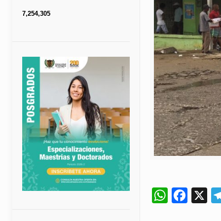
7,254,305
Whats
Fac
X