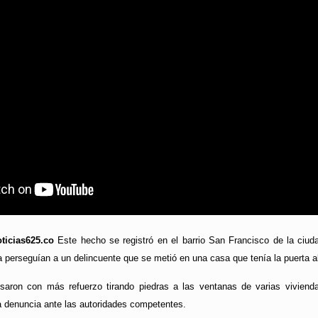
ticias625.co
Este hecho se registró en el barrio San Francisco de la ciu
a perseguían a un delincuente que se metió en una casa que tenía la puerta ab
esaron con más refuerzo tirando piedras a las ventanas de varias viviend
a denuncia ante las autoridades competentes.