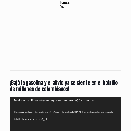
¡Bajó la gasolina y el alivio ya se siente en el bolsillo
de millones de colombianos!
Reproductor
Media error: Format(s) not supported or source(s) not found
de
Descargar archivo: https://noticias625.co/wp-content/uploads/2026/03/La-gasolina-esta-bajando-y-el-
vídeo
bolsillo-lo-esta-notando.mp4?_=1