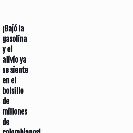
¡Bajó la
gasolina
y el
alivio ya
se siente
en el
bolsillo
de
millones
de
colombianos!