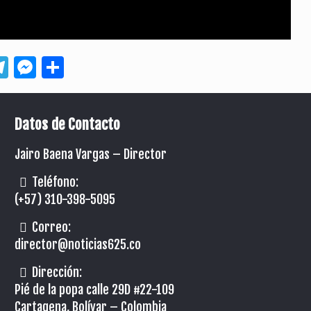
App
ebook
Telegram
Messenger
Compartir
Datos de Contacto
Jairo Baena Vargas –
Director
Teléfono:
(+57) 310-398-5095
Correo:
director@noticias625.co
Dirección:
Pié de la popa calle 29D #22-109
Cartagena, Bolívar – Colombia