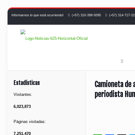
Informarnos lo que está ocurriendo!
(+57) 310-398-5095
(+57) 314-717-2
Estadísticas
Camioneta de a
periodista Hu
Visitantes:
6,023,873
Páginas visitadas:
7,251,470