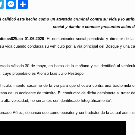
App
ebook
Telegram
Messenger
Compartir
 calificó este hecho como un atentado criminal contra su vida y lo atrib
social y dando a conocer presuntos actos d
ticias625.co 01-06-2026
. El comunicador social-periodista y director de
 su vida cuando conducía su vehículo por la vía principal del Bosque y una ca
pasado sábado 30 de mayo, en horas de la mañana y se identificó al vehícu
, cuyo propietario es Alonso Luis Julio Restrepo.
hículo, intentó sacarme de la vía para que chocara contra una tractomula cu
taba de un accidente de tránsito. El conductor de dicha camioneta al tratar 
a alta velocidad, no sin antes ser identificado fotográficamente”.
rcado Pérez, denunció que como opositor y contradictor de la actual administ