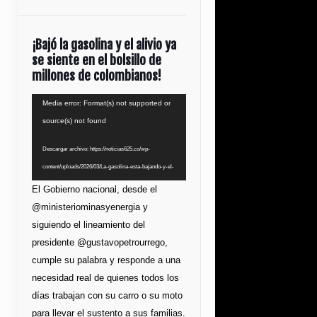
¡Bajó la gasolina y el alivio ya
se siente en el bolsillo de
millones de colombianos!
Reproductor
Media error: Format(s) not supported or
de
source(s) not found
vídeo
Descargar archivo: https://noticias625.co/wp-
content/uploads/2026/03/La-gasolina-esta-bajando-y-el-
bolsillo-lo-esta-notando.mp4?_=1
El Gobierno nacional, desde el
@ministeriominasyenergia y
siguiendo el lineamiento del
presidente @gustavopetrourrego,
cumple su palabra y responde a una
necesidad real de quienes todos los
días trabajan con su carro o su moto
para llevar el sustento a sus familias.