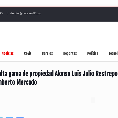
245
director@noticias625.co
Noticias
Covit
Barrios
Deportes
Política
Tecnol
lta gama de propiedad Alonso Luis Julio Restrepo
mberto Mercado