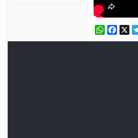
Whats
Fac
X