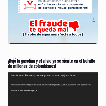
¡Bajó la gasolina y el alivio ya se siente en el bolsillo
de millones de colombianos!
Reproductor
Media error: Format(s) not supported or source(s) not found
de
Descargar archivo: https://noticias625.co/wp-content/uploads/2026/03/La-gasolina-esta-bajando-y-el-
vídeo
bolsillo-lo-esta-notando.mp4?_=1