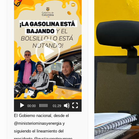
de
vídeo
00:00
01:29
El Gobierno nacional, desde el
@ministeriominasyenergia y
siguiendo el lineamiento del
presidente @gustavopetrourrego,