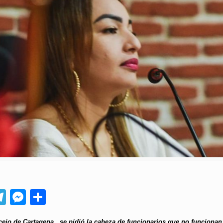
App
ebook
Telegram
Messenger
Compartir
cejo de Cartagena, se pidió la cabeza de funcionarios que no funcionan