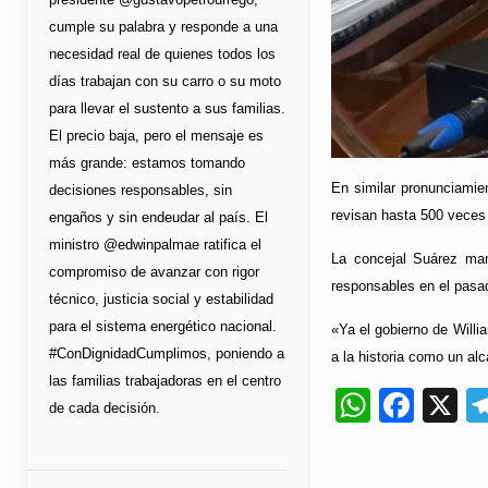
cumple su palabra y responde a una
necesidad real de quienes todos los
días trabajan con su carro o su moto
para llevar el sustento a sus familias.
El precio baja, pero el mensaje es
más grande: estamos tomando
En similar pronunciamien
decisiones responsables, sin
revisan hasta 500 veces 
engaños y sin endeudar al país. El
ministro @edwinpalmae ratifica el
La concejal Suárez man
compromiso de avanzar con rigor
responsables en el pasad
técnico, justicia social y estabilidad
para el sistema energético nacional.
«Ya el gobierno de Will
#ConDignidadCumplimos, poniendo a
a la historia como un alc
las familias trabajadoras en el centro
Whats
Fac
X
de cada decisión.