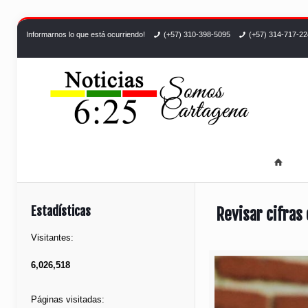
Informarnos lo que está ocurriendo!
(+57) 310-398-5095
(+57) 314-717-2
Estadísticas
Revisar cifras 
Visitantes:
6,026,518
Páginas visitadas: