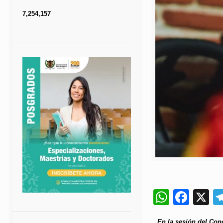
7,254,157
Whats
Fac
X
En la sesión del Con